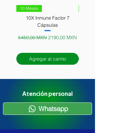
10 Meses
10 Meses
10X Inmune Factor 7
10X Alga Afa Matter Ce
Cápsulas
Precio
5000,00 MXN
Precio
Precio de oferta
5450,00 MXN
2190,00 MXN
Agregar al carrito
Agregar al carrito
Atención personal
Whatsapp