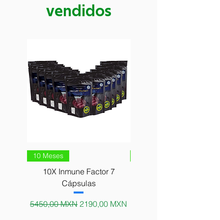
vendidos
10 Meses
10 Meses
10X Inmune Factor 7
10X Alga Afa Matter Ce
Cápsulas
Precio
5000,00 MXN
Precio
Precio de oferta
5450,00 MXN
2190,00 MXN