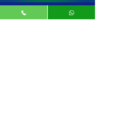
Suscríbete
Suscribirse
BIObalbuena
®
Whatsapp
55 7653 3880
Nuestras Redes