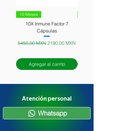
10 Meses
10 Meses
10X Inmune Factor 7
10X Alga Afa Matter Ce
Cápsulas
Precio
5000,00 MXN
Precio
Precio de oferta
5450,00 MXN
2190,00 MXN
Agregar al carrito
Agregar al carrito
Atención personal
Whatsapp