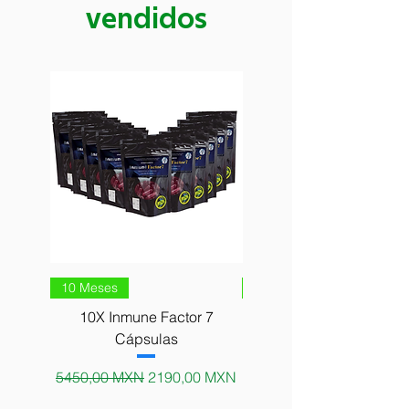
vendidos
10 Meses
10 Meses
10X Inmune Factor 7
10X Alga Afa Matter Ce
Cápsulas
Precio
5000,00 MXN
Precio
Precio de oferta
5450,00 MXN
2190,00 MXN